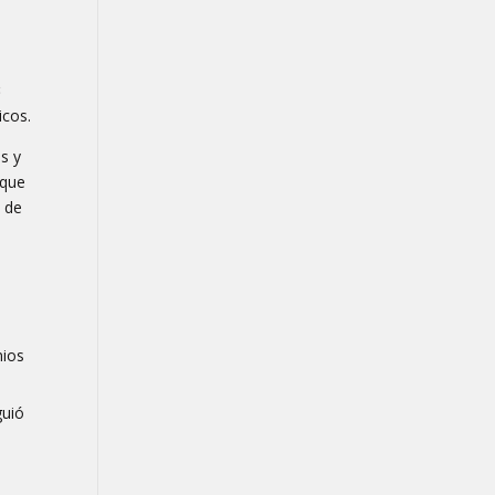
3
icos.
s y
 que
s de
mios
guió