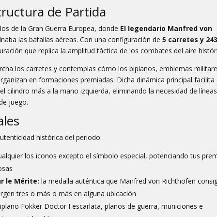
tructura de Partida
ielos de la Gran Guerra Europea, donde
El legendario Manfred von
inaba las batallas aéreas. Con una configuración de
5 carretes y 24
ración que replica la amplitud táctica de los combates del aire histór
cha los carretes y contemplas cómo los biplanos, emblemas militare
 organizan en formaciones premiadas. Dicha dinámica principal facilita
 cilindro más a la mano izquierda, eliminando la necesidad de línea
de juego.
ales
tenticidad histórica del periodo:
alquier los iconos excepto el símbolo especial, potenciando tus pre
osas
r le Mérite:
la medalla auténtica que Manfred von Richthofen consi
urgen tres o más o más en alguna ubicación
riplano Fokker Doctor I escarlata, planos de guerra, municiones e