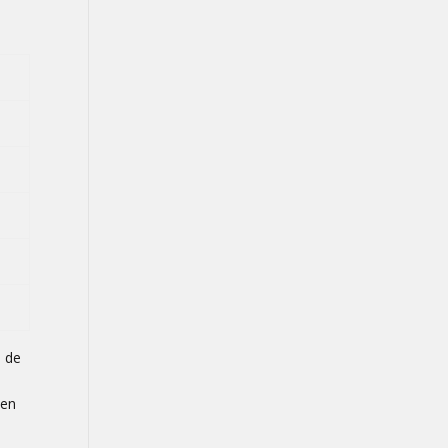
a de
 en