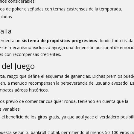
mios considerables
os de poker diseñadas con temas castrenses de la temporada,
oladas
alla
plementa un
sistema de propósitos progresivos
donde todo tirada
 Este mecanismo exclusivo agrega una dimensión adicional de emoci
les con recompensas crecientes.
d del Juego
lta
, rasgo que define el esquema de ganancias. Dichas premios pued
cen, a menudo recompensan la perseverancia del usuario avezado. E
ombates aéreas históricos.
sos previo de comenzar cualquier ronda, teniendo en cuenta que la
 variables
l beneficio de los giros gratis, ya que aquí yace el verdadero posibil
puesta según tu bankroll global, permitiendo al menos 50-100 giros p