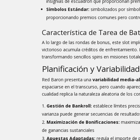
insignias de escuadrón que proporcionan pre
Símbolos Estándar:
simbolizados por símbol
proporcionando premios comunes pero contr
Característica de Tarea de Bat
A lo largo de las rondas de bonus, este slot im
victorioso acumula créditos de enfrentamiento.
transformando sencillos spins en misiones tota
Planificación y Variabilida
Red Baron presenta una
variabilidad media-a
espaciarse en el transcurso, pero cuando apare
cualidad replica la naturaleza aleatoria de los c
Gestión de Bankroll:
establece límites preci
varianza puede generar secuencias de resultados
Maximización de Bonificaciones:
maximiza e
de ganancias sustanciales
Apuestas Adaptadas:
regula el importe de 