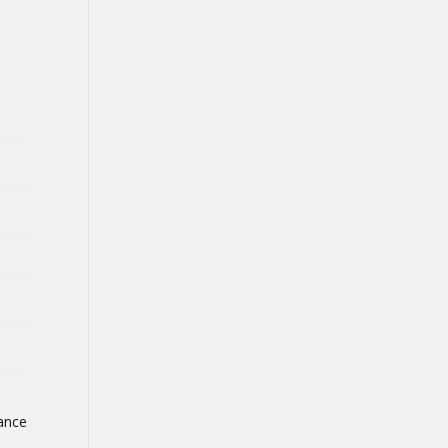
tance