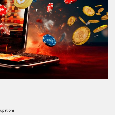
cupations