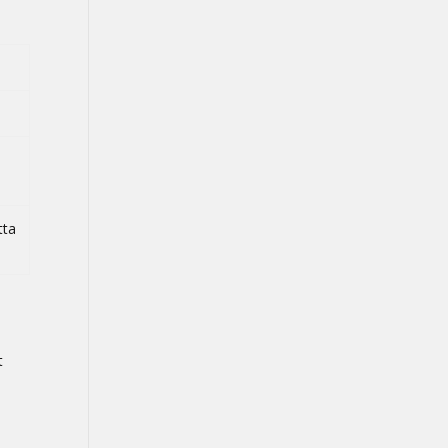
tta
t