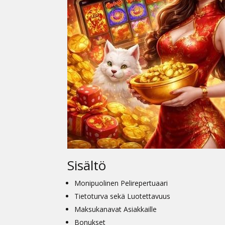
Sisältö
Monipuolinen Pelirepertuaari
Tietoturva sekä Luotettavuus
Maksukanavat Asiakkaille
Bonukset