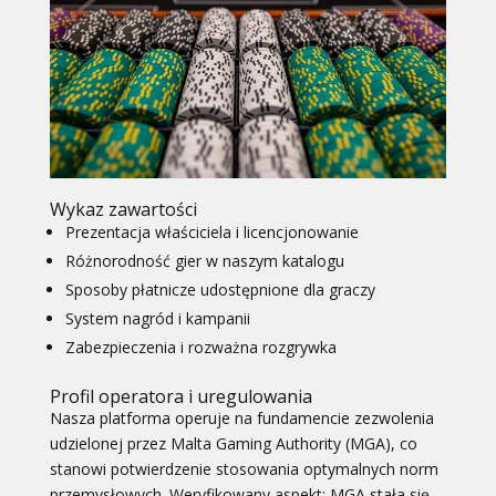
Wykaz zawartości
Prezentacja właściciela i licencjonowanie
Różnorodność gier w naszym katalogu
Sposoby płatnicze udostępnione dla graczy
System nagród i kampanii
Zabezpieczenia i rozważna rozgrywka
Profil operatora i uregulowania
Nasza platforma operuje na fundamencie zezwolenia
udzielonej przez Malta Gaming Authority (MGA), co
stanowi potwierdzenie stosowania optymalnych norm
przemysłowych. Weryfikowany aspekt: MGA stała się