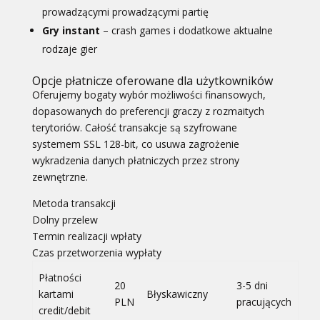
prowadzącymi prowadzącymi partię
Gry instant
– crash games i dodatkowe aktualne
rodzaje gier
Opcje płatnicze oferowane dla użytkowników
Oferujemy bogaty wybór możliwości finansowych,
dopasowanych do preferencji graczy z rozmaitych
terytoriów. Całość transakcje są szyfrowane
systemem SSL 128-bit, co usuwa zagrożenie
wykradzenia danych płatniczych przez strony
zewnętrzne.
Metoda transakcji
Dolny przelew
Termin realizacji wpłaty
Czas przetworzenia wypłaty
Płatności
20
3-5 dni
kartami
Błyskawiczny
PLN
pracujących
credit/debit