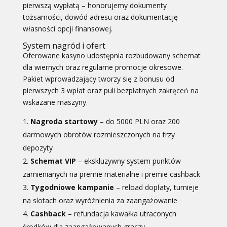
pierwszą wypłatą – honorujemy dokumenty
tożsamości, dowód adresu oraz dokumentację
własności opcji finansowej.
System nagród i ofert
Oferowane kasyno udostępnia rozbudowany schemat
dla wiernych oraz regularne promocje okresowe.
Pakiet wprowadzający tworzy się z bonusu od
pierwszych 3 wpłat oraz puli bezpłatnych zakręceń na
wskazane maszyny.
Nagroda startowy
– do 5000 PLN oraz 200
darmowych obrotów rozmieszczonych na trzy
depozyty
Schemat VIP
– ekskluzywny system punktów
zamienianych na premie materialne i premie cashback
Tygodniowe kampanie
– reload dopłaty, turnieje
na slotach oraz wyróżnienia za zaangażowanie
Cashback
– refundacja kawałka utraconych
środków dla zaangażowanych graczy