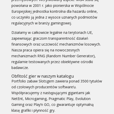
powołana w 2001 r. jako pionierska w Wspólnocie
Europejskiej jednostka kontrolna dla hazardu online,
co uczyniło ją jedna z wysoce uznanych podmiotów
regulacyjnych w branży gamingowej.
Działamy w całkowicie legalnie na terytoriach UE,
zapewniając graczom transparentność działań
finansowych oraz uczciwość mechanizmów losowych.
Nasza praca opiera się na nowoczesnych
mechanizmach RNG (Random Number Generator),
regularnie testowanych przez obiektywne ośrodki
badawcze.
Obfitość gier w naszym katalogu
Portfolio zabaw
Slotsgem
zawiera ponad 3500 tytułów
od czołowych producentów software’u.
Współpracujemy z następującymi gigantami jak
NetEnt, Microgaming, Pragmatic Play, Evolution
Gaming oraz Play’n GO, co gwarantuje optymalną
klasę grafiki i płynność gry.