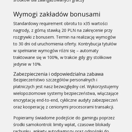
Wymogi zakładów bonusami
Standardowy requirement obrotu to x35 wartości
nagrody, z górną stawką 20 PLN na zakręcenie przy
rozgrywki z bonusem. Termin na realizację wymogów
to 30 dni od uruchomienia oferty. Kontrybucja tytułów
w spełnianie wymogów różni się – automaty
traktowane się w 100%, w trakcie gdy gry stolikowe
jedynie w 10%.
Zabezpieczenia i odpowiedzialna zabawa
Bezpieczeństwo szczegółów personalnych i
płatniczych jest nasz bezwzględny cel. Wykorzystujemy
wielopoziomowe systemy bezpieczeństwa, włączające
encryptację end-to-end, cykliczne audyty zabezpieczeń
oraz kooperację z cenionymi procesorami transakcji.
Popieramy świadome podejście do gamingu poprzez
środki samokontroli: limity wpłat, czasowe blokady
rachunku, ankiety autodiagnozy oraz odnośniki do