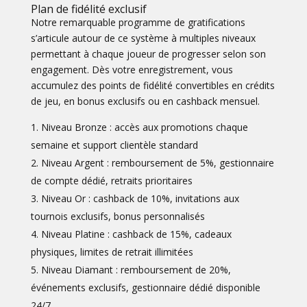
Plan de fidélité exclusif
Notre remarquable programme de gratifications
s’articule autour de ce système à multiples niveaux
permettant à chaque joueur de progresser selon son
engagement. Dès votre enregistrement, vous
accumulez des points de fidélité convertibles en crédits
de jeu, en bonus exclusifs ou en cashback mensuel.
Niveau Bronze : accès aux promotions chaque
semaine et support clientèle standard
Niveau Argent : remboursement de 5%, gestionnaire
de compte dédié, retraits prioritaires
Niveau Or : cashback de 10%, invitations aux
tournois exclusifs, bonus personnalisés
Niveau Platine : cashback de 15%, cadeaux
physiques, limites de retrait illimitées
Niveau Diamant : remboursement de 20%,
événements exclusifs, gestionnaire dédié disponible
24/7