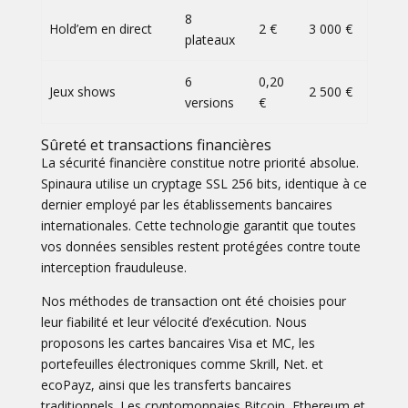
8
Hold’em en direct
2 €
3 000 €
plateaux
6
0,20
Jeux shows
2 500 €
versions
€
Sûreté et transactions financières
La sécurité financière constitue notre priorité absolue.
Spinaura utilise un cryptage SSL 256 bits, identique à ce
dernier employé par les établissements bancaires
internationales. Cette technologie garantit que toutes
vos données sensibles restent protégées contre toute
interception frauduleuse.
Nos méthodes de transaction ont été choisies pour
leur fiabilité et leur vélocité d’exécution. Nous
proposons les cartes bancaires Visa et MC, les
portefeuilles électroniques comme Skrill, Net. et
ecoPayz, ainsi que les transferts bancaires
traditionnels. Les cryptomonnaies Bitcoin, Ethereum et