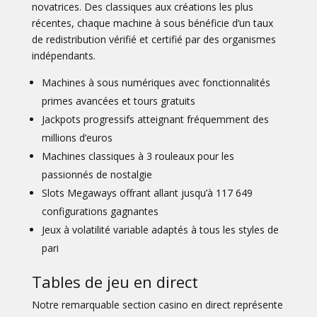
novatrices. Des classiques aux créations les plus
récentes, chaque machine à sous bénéficie d’un taux
de redistribution vérifié et certifié par des organismes
indépendants.
Machines à sous numériques avec fonctionnalités
primes avancées et tours gratuits
Jackpots progressifs atteignant fréquemment des
millions d’euros
Machines classiques à 3 rouleaux pour les
passionnés de nostalgie
Slots Megaways offrant allant jusqu’à 117 649
configurations gagnantes
Jeux à volatilité variable adaptés à tous les styles de
pari
Tables de jeu en direct
Notre remarquable section casino en direct représente