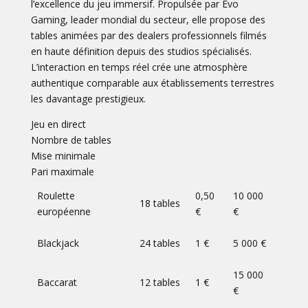
l’excellence du jeu immersif. Propulsée par Evo
Gaming, leader mondial du secteur, elle propose des
tables animées par des dealers professionnels filmés
en haute définition depuis des studios spécialisés.
L’interaction en temps réel crée une atmosphère
authentique comparable aux établissements terrestres
les davantage prestigieux.
Jeu en direct
Nombre de tables
Mise minimale
Pari maximale
Roulette
0,50
10 000
18 tables
européenne
€
€
Blackjack
24 tables
1 €
5 000 €
15 000
Baccarat
12 tables
1 €
€