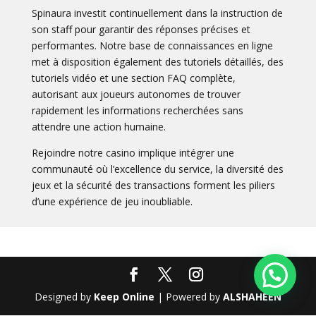
Spinaura investit continuellement dans la instruction de
son staff pour garantir des réponses précises et
performantes. Notre base de connaissances en ligne
met à disposition également des tutoriels détaillés, des
tutoriels vidéo et une section FAQ complète,
autorisant aux joueurs autonomes de trouver
rapidement les informations recherchées sans
attendre une action humaine.
Rejoindre notre casino implique intégrer une
communauté où l’excellence du service, la diversité des
jeux et la sécurité des transactions forment les piliers
d’une expérience de jeu inoubliable.
Designed by
Keep Online
| Powered by
ALSHAHEEN