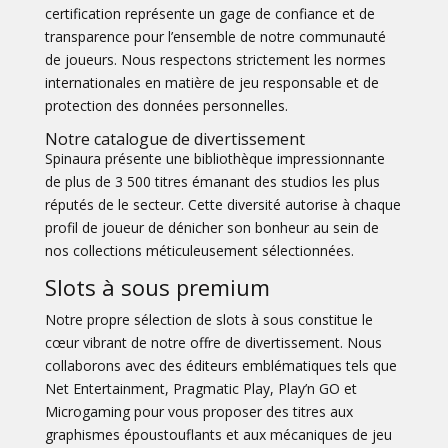
certification représente un gage de confiance et de
transparence pour l’ensemble de notre communauté
de joueurs. Nous respectons strictement les normes
internationales en matière de jeu responsable et de
protection des données personnelles.
Notre catalogue de divertissement
Spinaura présente une bibliothèque impressionnante
de plus de 3 500 titres émanant des studios les plus
réputés de le secteur. Cette diversité autorise à chaque
profil de joueur de dénicher son bonheur au sein de
nos collections méticuleusement sélectionnées.
Slots à sous premium
Notre propre sélection de slots à sous constitue le
cœur vibrant de notre offre de divertissement. Nous
collaborons avec des éditeurs emblématiques tels que
Net Entertainment, Pragmatic Play, Play’n GO et
Microgaming pour vous proposer des titres aux
graphismes époustouflants et aux mécaniques de jeu