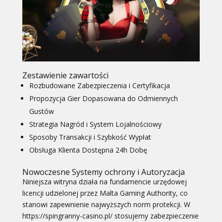
Zestawienie zawartości
Rozbudowane Zabezpieczenia i Certyfikacja
Propozycja Gier Dopasowana do Odmiennych
Gustów
Strategia Nagród i System Lojalnościowy
Sposoby Transakcji i Szybkość Wypłat
Obsługa Klienta Dostępna 24h Dobę
Nowoczesne Systemy ochrony i Autoryzacja
Niniejsza witryna działa na fundamencie urzędowej
licencji udzielonej przez Malta Gaming Authority, co
stanowi zapewnienie najwyższych norm protekcji. W
https://spingranny-casino.pl/
stosujemy zabezpieczenie