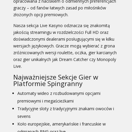
opracowana z naciskiem o odmiennych preferencjach
graczy – od fanów łatwych zasad po miłośników
złożonych opcji premiowych.
Nasza sekcja Live Kasyno odznacza się znakomitą
jakością streamingu w rozdzielczości Full HD oraz
doświadczonymi dealerami posługującymi się w kilku
wersjach językowych. Gracze mogą wybierać z grona
zróżnicowanych wersji roulette, oczka, gier karcianych
oraz gier unikalnych jak Dream Catcher czy Monopoly
Live.
Najważniejsze Sekcje Gier w
Platformie Spingranny
Automaty wideo z rozbudowanymi opcjami
premiowymi i megaścieżkami
Tradycyjne sloty z tradycyjnymi znakami owoców i
sevens
Koło europejskie, amerykańskie i francuskie w
odmianach RNG oraz live