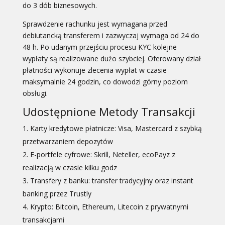
do 3 dób biznesowych.
Sprawdzenie rachunku jest wymagana przed
debiutancką transferem i zazwyczaj wymaga od 24 do
48 h. Po udanym przejściu procesu KYC kolejne
wypłaty są realizowane dużo szybciej. Oferowany dział
płatności wykonuje zlecenia wypłat w czasie
maksymalnie 24 godzin, co dowodzi górny poziom
obsługi.
Udostępnione Metody Transakcji
Karty kredytowe płatnicze: Visa, Mastercard z szybką
przetwarzaniem depozytów
E-portfele cyfrowe: Skrill, Neteller, ecoPayz z
realizacją w czasie kilku godz
Transfery z banku: transfer tradycyjny oraz instant
banking przez Trustly
Krypto: Bitcoin, Ethereum, Litecoin z prywatnymi
transakcjami