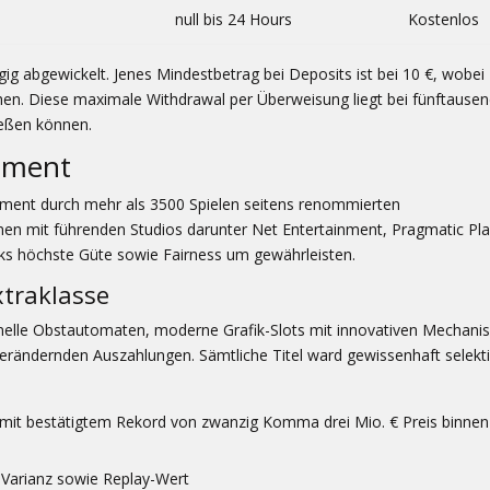
null bis 24 Hours
Kostenlos
g abgewickelt. Jenes Mindestbetrag bei Deposits ist bei 10 €, wobei
hen. Diese maximale Withdrawal per Überweisung liegt bei fünftausen
ießen können.
timent
timent durch mehr als 3500 Spielen seitens renommierten
en mit führenden Studios darunter Net Entertainment, Pragmatic Pla
 höchste Güte sowie Fairness um gewährleisten.
xtraklasse
onelle Obstautomaten, moderne Grafik-Slots mit innovativen Mechan
rändernden Auszahlungen. Sämtliche Titel ward gewissenhaft selekti
 mit bestätigtem Rekord von zwanzig Komma drei Mio. € Preis binnen
 Varianz sowie Replay-Wert