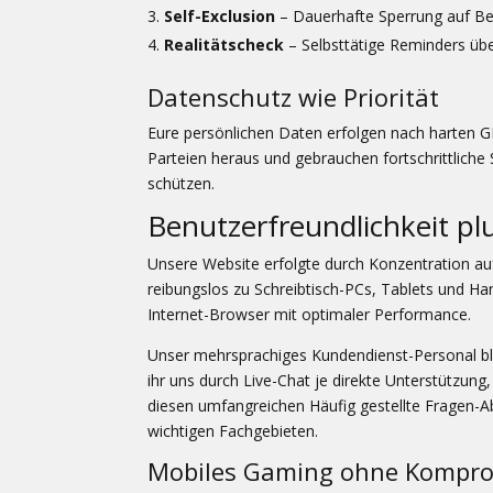
Self-Exclusion
– Dauerhafte Sperrung auf Bed
Realitätscheck
– Selbsttätige Reminders übe
Datenschutz wie Priorität
Eure persönlichen Daten erfolgen nach harten G
Parteien heraus und gebrauchen fortschrittlich
schützen.
Benutzerfreundlichkeit pl
Unsere Website erfolgte durch Konzentration auf 
reibungslos zu Schreibtisch-PCs, Tablets und Ha
Internet-Browser mit optimaler Performance.
Unser mehrsprachiges Kundendienst-Personal ble
ihr uns durch Live-Chat je direkte Unterstützung,
diesen umfangreichen Häufig gestellte Fragen-Ab
wichtigen Fachgebieten.
Mobiles Gaming ohne Kompr