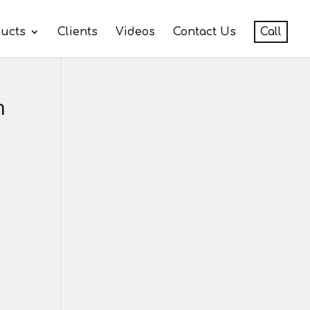
ucts
Clients
Videos
Contact Us
Call
h