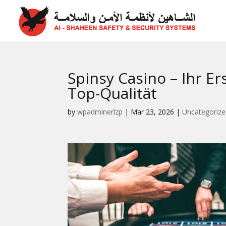
Spinsy Casino – Ihr E
Top-Qualität
by
wpadminerlzp
|
Mar 23, 2026
|
Uncategoriz