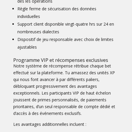
des les opérations
Règle ferme de sécurisation des données
individuelles
Support client disponible vingt-quatre hrs sur 24 en
nombreuses dialectes
Dispositif de jeu responsable avec choix de limites
ajustables
Programme VIP et récompenses exclusives
Notre système de récompense rétribue chaque bet
effectué sur la plateforme. Tu amassez des unités XP
qui nous font avancer à par différents paliers,
débloquant progressivement des avantages
exceptionnels. Les participants VIP de haut échelon
jouissent de primes personnalisés, de paiements
prioritaires, d’un seul responsable de compte dédié et
d’accès à des événements exclusifs.
Les avantages additionnelles incluent :