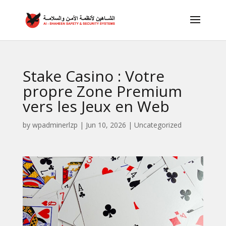
Stake Casino : Votre
propre Zone Premium
vers les Jeux en Web
by
wpadminerlzp
|
Jun 10, 2026
|
Uncategorized