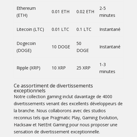
Ethereum
2-5
0.01 ETH
0.02 ETH
(ETH)
minutes
Litecoin (LTC)
0.01 LTC
0.1 LTC
Instantané
Dogecoin
50
10 DOGE
Instantané
(DOGE)
DOGE
1-3
Ripple (XRP)
10 XRP
25 XRP
minutes
Ce assortiment de divertissements
exceptionnels
Notre collection gaming inclut davantage de 4000
divertissements venant des excellents développeurs de
la branche. Nous collaborons avec des studios
reconnus tels que Pragmatic Play, Gaming Evolution,
Hacksaw et NetEnt Gaming pour nous proposer une
sensation de divertissement exceptionnelle.