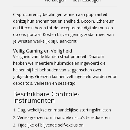
Cryptocurrency-betalingen winnen aan populariteit
dankzij hun anonimiteit en snelheid. Bitcoin, Ethereum
en Litecoin horen tot de accepteerde digitale munten
op ons portaal. Kosten blijven gering, zodat meer van
je winsten werkelijk bij u aankomt.
Veilig Gaming en Veiligheid
Veiligheid van de klanten staat prioriteit. Daarom
hebben we meerdere hulpmiddelen ingevoerd die
helpen bij het behouden van zeggenschap over
gokgedrag. Grenzen kunnen zelf ingesteld worden voor
deposito’s, verliezen en sessietijd.
Beschikbare Controle-
instrumenten
Dag, wekelijkse en maandelijkse stortingslimieten
Verliesgrenzen om financiële risico’s te reduceren
Tijdelijke of blijvende self-exclusion