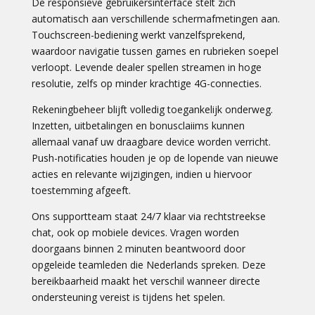
De responsieve gebruikersinterface stelt zich
automatisch aan verschillende schermafmetingen aan.
Touchscreen-bediening werkt vanzelfsprekend,
waardoor navigatie tussen games en rubrieken soepel
verloopt. Levende dealer spellen streamen in hoge
resolutie, zelfs op minder krachtige 4G-connecties.
Rekeningbeheer blijft volledig toegankelijk onderweg.
Inzetten, uitbetalingen en bonusclaiims kunnen
allemaal vanaf uw draagbare device worden verricht.
Push-notificaties houden je op de lopende van nieuwe
acties en relevante wijzigingen, indien u hiervoor
toestemming afgeeft.
Ons supportteam staat 24/7 klaar via rechtstreekse
chat, ook op mobiele devices. Vragen worden
doorgaans binnen 2 minuten beantwoord door
opgeleide teamleden die Nederlands spreken. Deze
bereikbaarheid maakt het verschil wanneer directe
ondersteuning vereist is tijdens het spelen.