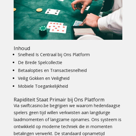
Inhoud
Snelheid Is Centraal bij Ons Platform
De Brede Spelcollectie
Betaalopties en Transactiesnelheid
Veilig Gokken en Veiligheid
Mobiele Toegankelijkheid
Rapiditeit Staat Primair bij Ons Platform
Via
swiftcasino.be
begrijpen we waarom hedendaagse
spelers geen tijd willen verkwisten aan langdurige
laadmomenten of langzame opnames. Ons systeem is
ontwikkeld op moderne techniek die in momenten
betalingen verwerkt. De standaard opnametijd