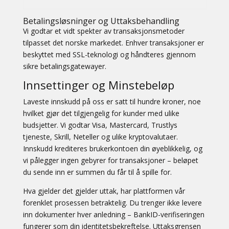
Betalingsløsninger og Uttaksbehandling
Vi godtar et vidt spekter av transaksjonsmetoder
tilpasset det norske markedet. Enhver transaksjoner er
beskyttet med SSL-teknologi og håndteres gjennom
sikre betalingsgatewayer.
Innsettinger og Minstebeløp
Laveste innskudd på oss er satt til hundre kroner, noe
hvilket gjør det tilgjengelig for kunder med ulike
budsjetter. Vi godtar Visa, Mastercard, Trustlys
tjeneste, Skrill, Neteller og ulike kryptovalutaer.
Innskudd krediteres brukerkontoen din øyeblikkelig, og
vi pålegger ingen gebyrer for transaksjoner – beløpet
du sende inn er summen du får til å spille for.
Hva gjelder det gjelder uttak, har plattformen vår
forenklet prosessen betraktelig. Du trenger ikke levere
inn dokumenter hver anledning – BankID-verifiseringen
fungerer som din identitetsbekreftelse. Uttaksgrensen