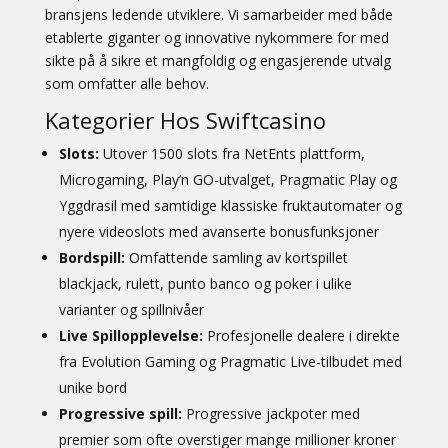
bransjens ledende utviklere. Vi samarbeider med både
etablerte giganter og innovative nykommere for med
sikte på å sikre et mangfoldig og engasjerende utvalg
som omfatter alle behov.
Kategorier Hos Swiftcasino
Slots:
Utover 1500 slots fra NetEnts plattform,
Microgaming, Play’n GO-utvalget, Pragmatic Play og
Yggdrasil med samtidige klassiske fruktautomater og
nyere videoslots med avanserte bonusfunksjoner
Bordspill:
Omfattende samling av kortspillet
blackjack, rulett, punto banco og poker i ulike
varianter og spillnivåer
Live Spillopplevelse:
Profesjonelle dealere i direkte
fra Evolution Gaming og Pragmatic Live-tilbudet med
unike bord
Progressive spill:
Progressive jackpoter med
premier som ofte overstiger mange millioner kroner