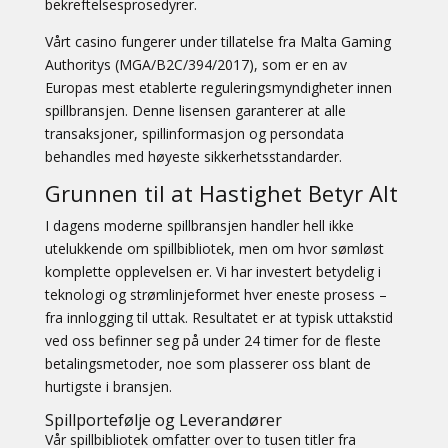
bekreftelsesprosedyrer.
Vårt casino fungerer under tillatelse fra Malta Gaming
Authoritys (MGA/B2C/394/2017), som er en av
Europas mest etablerte reguleringsmyndigheter innen
spillbransjen. Denne lisensen garanterer at alle
transaksjoner, spillinformasjon og persondata
behandles med høyeste sikkerhetsstandarder.
Grunnen til at Hastighet Betyr Alt
I dagens moderne spillbransjen handler hell ikke
utelukkende om spillbibliotek, men om hvor sømløst
komplette opplevelsen er. Vi har investert betydelig i
teknologi og strømlinjeformet hver eneste prosess –
fra innlogging til uttak. Resultatet er at typisk uttakstid
ved oss befinner seg på under 24 timer for de fleste
betalingsmetoder, noe som plasserer oss blant de
hurtigste i bransjen.
Spillportefølje og Leverandører
Vår spillbibliotek omfatter over to tusen titler fra