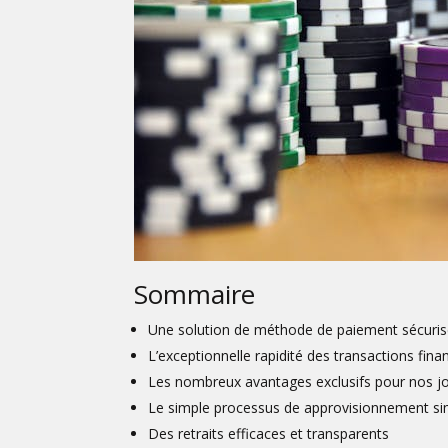
Sommaire
Une solution de méthode de paiement sécurisé
L’exceptionnelle rapidité des transactions fina
Les nombreux avantages exclusifs pour nos j
Le simple processus de approvisionnement sim
Des retraits efficaces et transparents