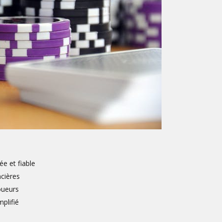
e et fiable
ncières
oueurs
plifié