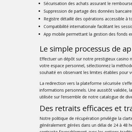
Sécurisation des achats assurant le rembours
Suppression de partage des données bancaires 
Registre détaillé des opérations accessible à
Compatibilité internationale facilitant les sessi
App mobile permettant la gestion des fonds e
Le simple processus de ap
Effectuer un dépôt sur notre prestigieux casino
votre espace personnel, sélectionnez la méthode
souhaité en observant les limites établies pour 
La redirection vers la plateforme sécurisée s’e
informations personnels. Une aussitôt validée, 
utilisée sur l’ensemble de notre catalogue de di
Des retraits efficaces et t
Notre politique de récupération privilégie la clarté
généralement gérées dans un délai de 24 à 48 he
contraste favorablement avec les options traditio