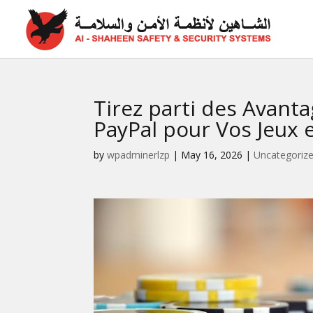
Tirez parti des Avant
PayPal pour Vos Jeux
by
wpadminerlzp
|
May 16, 2026
|
Uncategoriz