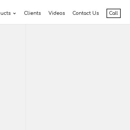
ucts
Clients
Videos
Contact Us
Call