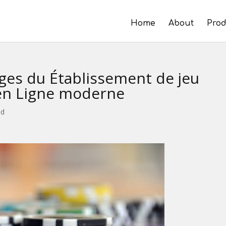
Home
About
Prod
ages du Établissement de jeu
 en Ligne moderne
ed