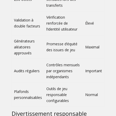
transferts
Vérification
Validation à
renforcée de
Élevé
double facteurs
l’identité utilisateur
Générateurs
Promesse d’équité
aléatoires
Maximal
des issues de jeu
approuvés
Contrôles mensuels
Audits réguliers
par organismes
Important
indépendants
Outils de jeu
Plafonds
responsable
Normal
personnalisables
configurables
Divertissement responsable