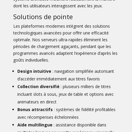
dont les utilisateurs interagissent avec les jeux.
Solutions de pointe
Les plateformes modernes intègrent des solutions
technologiques avancées pour offrir une efficacité
optimale. Nos serveurs ultra-rapides éliminent les
périodes de chargement agaçants, pendant que les
programmes avancés adaptent l’expérience d’après les
goûts individuelles.
Design intuitive
: navigation simplifiée autorisant
d’accéder immédiatement aux titres favoris
Collection diversifié
: plusieurs milliers de titres
incluant slots à sous, jeux de table et options avec
animateurs en direct
Bonus attractifs
: systèmes de fidélité profitables
avec récompenses échelonnées
Aide multilingue
: assistance disponible dans