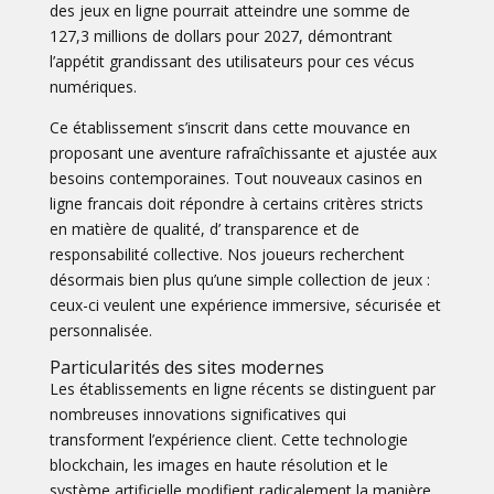
des jeux en ligne pourrait atteindre une somme de
127,3 millions de dollars pour 2027, démontrant
l’appétit grandissant des utilisateurs pour ces vécus
numériques.
Ce établissement s’inscrit dans cette mouvance en
proposant une aventure rafraîchissante et ajustée aux
besoins contemporaines. Tout
nouveaux casinos en
ligne francais
doit répondre à certains critères stricts
en matière de qualité, d’ transparence et de
responsabilité collective. Nos joueurs recherchent
désormais bien plus qu’une simple collection de jeux :
ceux-ci veulent une expérience immersive, sécurisée et
personnalisée.
Particularités des sites modernes
Les établissements en ligne récents se distinguent par
nombreuses innovations significatives qui
transforment l’expérience client. Cette technologie
blockchain, les images en haute résolution et le
système artificielle modifient radicalement la manière