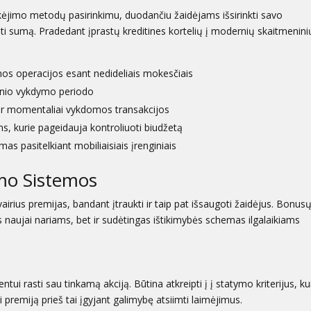
okėjimo metodų pasirinkimu, duodančiu žaidėjams išsirinkti savo
ti sumą. Pradedant įprastų kreditines kortelių į modernių skaitmenini
os operacijos esant nedideliais mokesčiais
esnio vykdymo periodo
s ir momentaliai vykdomos transakcijos
, kurie pageidauja kontroliuoti biudžetą
s pasitelkiant mobiliaisiais įrenginiais
umo Sistemos
vairius premijas, bandant įtraukti ir taip pat išsaugoti žaidėjus. Bonus
s naujai nariams, bet ir sudėtingas ištikimybės schemas ilgalaikiams
tui rasti sau tinkamą akciją. Būtina atkreipti į į statymo kriterijus, ku
i premiją prieš tai įgyjant galimybę atsiimti laimėjimus.