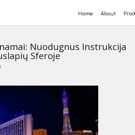
Home
About
Prod
 namai: Nuodugnus Instrukcija
uslapių Sferoje
d