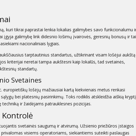
mai
ą, kuri tikrai paprastai lenkia lokalias galimybes savo funkcionalumu i
tai įgyja galimybę link didesnio lošimų įvairovės, geresnių bonusų ir ta
siekiami nacionaliniais lygiais.
aukščiausius tarptautinius standartus, užtikrinant visam lošėjui aukštą
cijos kriterijai neretai tampa aukštesni kaip lokalūs, tad svetainės,
aukštesnių standartų.
enio Svetaines
roc. europietiškų lošėjų mažiausiai kartą kiekvienais metus renkasi
sąlygų bei platesnių pasirinkimų. Toks rodiklis atskleidžia aiškią kryptį
nę techniką ir žaidėjams patrauklesnes pozicijas.
t Kontrolė
tuojantis svetainės saugumą ir atvirumą. Užsienio priežiūros įstaigos
as privalomas visiems operatoriams, siekiantiems suteikti paslaugas