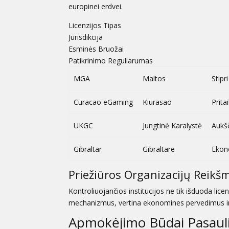
europinei erdvei.
Licenzijos Tipas
Jurisdikcija
Esminės Bruožai
Patikrinimo Reguliarumas
MGA
Maltos
Stipr
Curacao eGaming
Kiurasao
Prita
UKGC
Jungtinė Karalystė
Aukšč
Gibraltar
Gibraltare
Ekon
Priežiūros Organizacijų Reikš
Kontroliuojančios institucijos ne tik išduoda licenzi
mechanizmus, vertina ekonomines pervedimus ir 
Apmokėjimo Būdai Pasauli