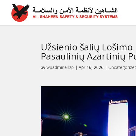
Užsienio šalių Lošimo
Pasaulinių Azartinių P
by
wpadminerlzp
|
Apr 16, 2026
|
Uncategorize