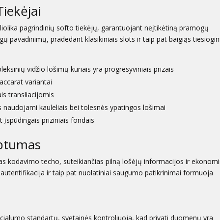
iekėjai
liolika pagrindinių softo tiekėjų, garantuojant neįtikėtiną pramogų
ngų pavadinimų, pradedant klasikiniais slots ir taip pat baigiąs tiesiogin
eksinių vidžio lošimų kuriais yra progresyviniais prizais
baccarat variantai
ais transliacijomis
ais naudojami kauleliais bei tolesnės ypatingos lošimai
 įspūdingais priziniais fondais
aptumas
as kodavimo techo, suteikiančias pilną lošėjų informacijos ir ekonomi
tentifikacija ir taip pat nuolatiniai saugumo patikrinimai formuoja
ncialumo standartų, svetainės kontroliuoja, kad privati duomenų yra