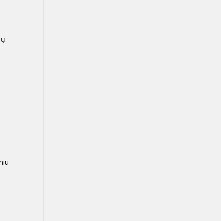
ių
niu