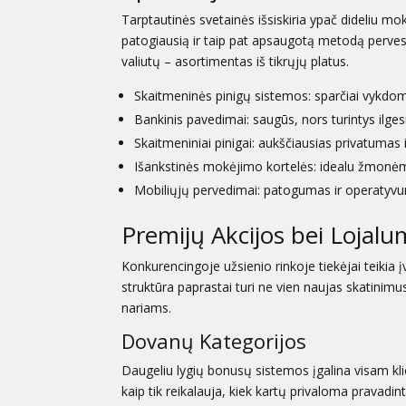
Tarptautinės svetainės išsiskiria ypač dideliu m
patogiausią ir taip pat apsaugotą metodą perves
valiutų – asortimentas iš tikrųjų platus.
Skaitmeninės pinigų sistemos: sparčiai vykdom
Bankinis pavedimai: saugūs, nors turintys ilg
Skaitmeniniai pinigai: aukščiausias privatuma
Išankstinės mokėjimo kortelės: idealu žmonėms
Mobiliųjų pervedimai: patogumas ir operatyvuma
Premijų Akcijos bei Lojal
Konkurencingoje užsienio rinkoje tiekėjai teikia į
struktūra paprastai turi ne vien naujas skatinimu
nariams.
Dovanų Kategorijos
Daugeliu lygių bonusų sistemos įgalina visam klien
kaip tik reikalauja, kiek kartų privaloma pravadint