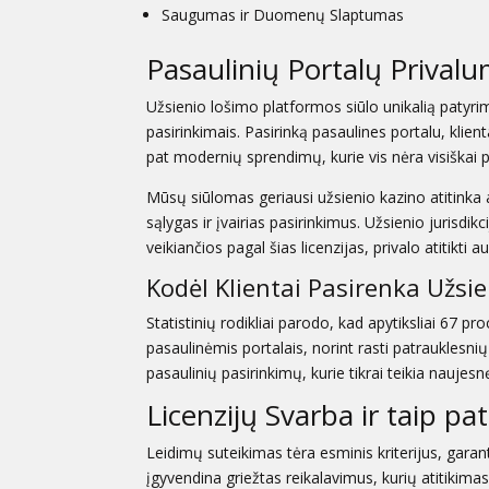
Saugumas ir Duomenų Slaptumas
Pasaulinių Portalų Privalu
Užsienio lošimo platformos siūlo unikalią patyrim
pasirinkimais. Pasirinką pasaulines portalu, klien
pat modernių sprendimų, kurie vis nėra visiškai pa
Mūsų siūlomas
geriausi užsienio kazino
atitinka 
sąlygas ir įvairias pasirinkimus. Užsienio jurisdik
veikiančios pagal šias licenzijas, privalo atitikti 
Kodėl Klientai Pasirenka Užsi
Statistinių rodikliai parodo, kad apytiksliai 67 p
pasaulinėmis portalais, norint rasti patrauklesnių 
pasaulinių pasirinkimų, kurie tikrai teikia naujes
Licenzijų Svarba ir taip pa
Leidimų suteikimas tėra esminis kriterijus, garan
įgyvendina griežtas reikalavimus, kurių atitikim