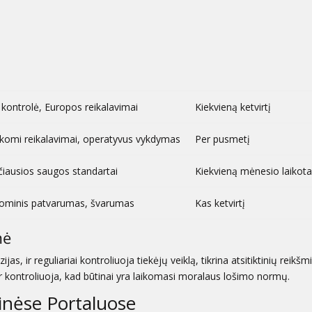
i kontrolė, Europos reikalavimai
Kiekvieną ketvirtį
ikomi reikalavimai, operatyvus vykdymas
Per pusmetį
iausios saugos standartai
Kiekvieną mėnesio laikota
ominis patvarumas, švarumas
Kas ketvirtį
mė
jas, ir reguliariai kontroliuoja tiekėjų veiklą, tikrina atsitiktinių reikšm
kontroliuoja, kad būtinai yra laikomasi moralaus lošimo normų.
nėse Portaluose