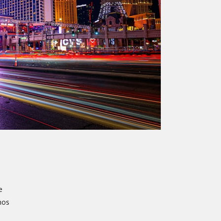
e
mos