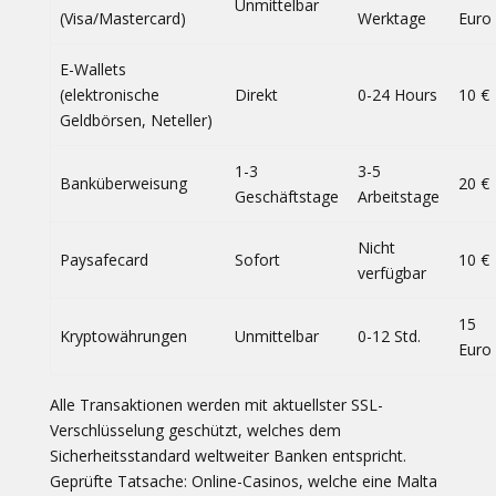
Unmittelbar
(Visa/Mastercard)
Werktage
Euro
E-Wallets
(elektronische
Direkt
0-24 Hours
10 €
Geldbörsen, Neteller)
1-3
3-5
Banküberweisung
20 €
Geschäftstage
Arbeitstage
Nicht
Paysafecard
Sofort
10 €
verfügbar
15
Kryptowährungen
Unmittelbar
0-12 Std.
Euro
Alle Transaktionen werden mit aktuellster SSL-
Verschlüsselung geschützt, welches dem
Sicherheitsstandard weltweiter Banken entspricht.
Geprüfte Tatsache: Online-Casinos, welche eine Malta