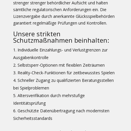
strenger strenger behördlicher Aufsicht und halten
sämtliche regulatorischen Anforderungen ein. Die
Lizenzvergabe durch anerkannte Glücksspielbehörden
garantiert regelmäßige Prüfungen und Kontrollen.
Unsere strikten
Schutzmaßnahmen beinhalten:
Individuelle Einzahlungs- und Verlustgrenzen zur
Ausgabenkontrolle
Selbstsperr-Optionen mit flexiblen Zeiträumen
Reality-Check-Funktionen für zeitbewusstes Spielen
Schneller Zugang zu qualifizierten Beratungsstellen
bei Spielproblemen
Altersverifikation durch mehrstufige
Identitätsprüfung
Geschützte Datenübertragung nach modernsten
Sicherheitsstandards