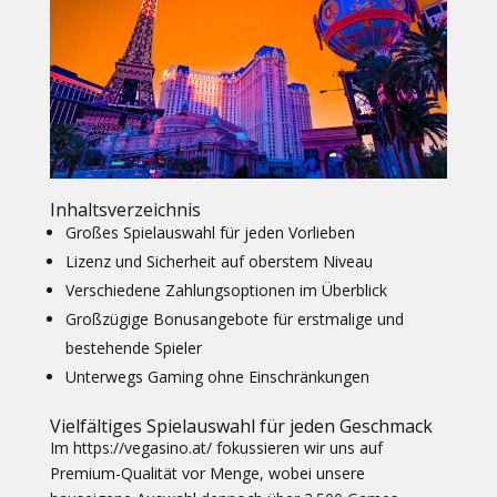
Inhaltsverzeichnis
Großes Spielauswahl für jeden Vorlieben
Lizenz und Sicherheit auf oberstem Niveau
Verschiedene Zahlungsoptionen im Überblick
Großzügige Bonusangebote für erstmalige und
bestehende Spieler
Unterwegs Gaming ohne Einschränkungen
Vielfältiges Spielauswahl für jeden Geschmack
Im
https://vegasino.at/
fokussieren wir uns auf
Premium-Qualität vor Menge, wobei unsere