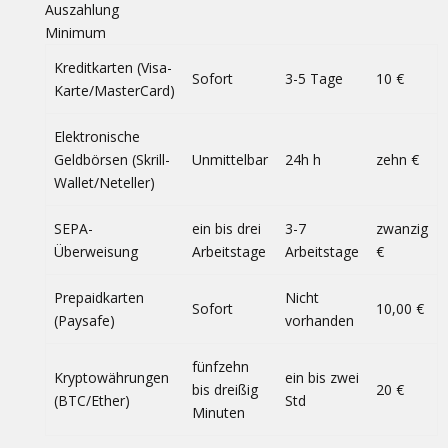
Auszahlung
Minimum
Kreditkarten (Visa-
Sofort
3-5 Tage
10 €
Karte/MasterCard)
Elektronische
Geldbörsen (Skrill-
Unmittelbar
24h h
zehn €
Wallet/Neteller)
SEPA-
ein bis drei
3-7
zwanzig
Überweisung
Arbeitstage
Arbeitstage
€
Prepaidkarten
Nicht
Sofort
10,00 €
(Paysafe)
vorhanden
fünfzehn
Kryptowährungen
ein bis zwei
bis dreißig
20 €
(BTC/Ether)
Std
Minuten