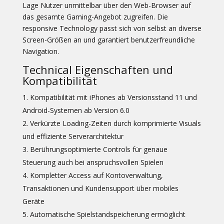
Lage Nutzer unmittelbar über den Web-Browser auf
das gesamte Gaming-Angebot zugreifen. Die
responsive Technology passt sich von selbst an diverse
Screen-Größen an und garantiert benutzerfreundliche
Navigation.
Technical Eigenschaften und
Kompatibilität
Kompatibilität mit iPhones ab Versionsstand 11 und
Android-Systemen ab Version 6.0
Verkürzte Loading-Zeiten durch komprimierte Visuals
und effiziente Serverarchitektur
Berührungsoptimierte Controls für genaue
Steuerung auch bei anspruchsvollen Spielen
Kompletter Access auf Kontoverwaltung,
Transaktionen und Kundensupport über mobiles
Geräte
Automatische Spielstandspeicherung ermöglicht