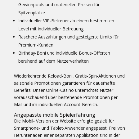
Gewinnpools und materiellen Preisen für
Spitzenplätze
Individueller VIP-Betreuer ab einem bestimmten
Level mit individueller Betreuung
Raschere Auszahlungen und gesteigerte Limits für
Premium-Kunden
Birthday-Boni und individuelle Bonus-Offerten
beruhend auf dem Nutzerverhalten
Wiederkehrende Reload-Boni, Gratis-Spin-Aktionen und
saisonale Promotionen garantieren für dauerhafte
Benefits. Unser Online-Casino unterrichtet Nutzer
vorausschauend über bestehende Promotionen per
Mail und im individuellen Account-Bereich.
Angepasste mobile Spielerfahrung
Die Mobil- Version der Website erfolgte gezielt für
Smartphone- und Tablet-Anwender angepasst. Frei von
Herunterladen einer separaten Applikation sind in der