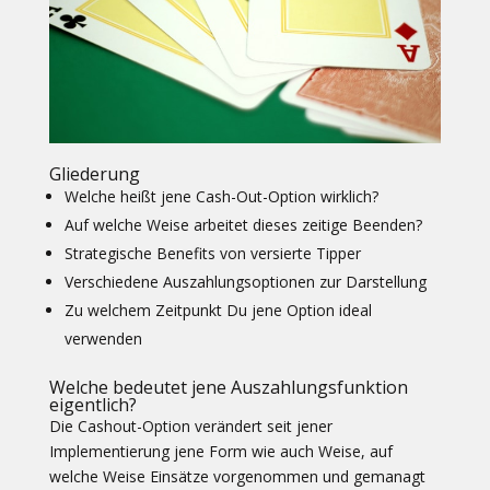
Gliederung
Welche heißt jene Cash-Out-Option wirklich?
Auf welche Weise arbeitet dieses zeitige Beenden?
Strategische Benefits von versierte Tipper
Verschiedene Auszahlungsoptionen zur Darstellung
Zu welchem Zeitpunkt Du jene Option ideal
verwenden
Welche bedeutet jene Auszahlungsfunktion
eigentlich?
Die Cashout-Option verändert seit jener
Implementierung jene Form wie auch Weise, auf
welche Weise Einsätze vorgenommen und gemanagt