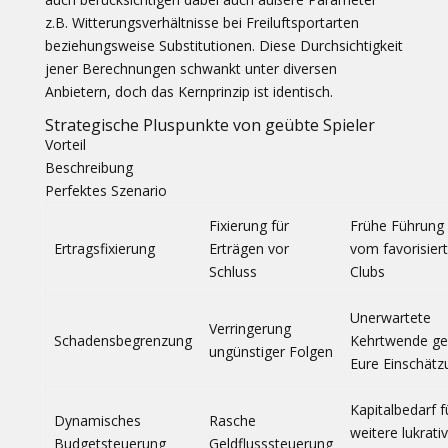
z.B. Witterungsverhältnisse bei Freiluftsportarten
beziehungsweise Substitutionen. Diese Durchsichtigkeit
jener Berechnungen schwankt unter diversen
Anbietern, doch das Kernprinzip ist identisch.
Strategische Pluspunkte von geübte Spieler
Vorteil
Beschreibung
Perfektes Szenario
Fixierung für
Frühe Führung
Ertragsfixierung
Erträgen vor
vom favorisier
Schluss
Clubs
Unerwartete
Verringerung
Schadensbegrenzung
Kehrtwende g
ungünstiger Folgen
Eure Einschätz
Kapitalbedarf f
Dynamisches
Rasche
weitere lukrati
Budgetsteuerung
Geldflusssteuerung