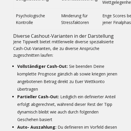
Wettgelegenhe
Psychologische
Minderung für
Enge Scores be
Kontrolle
Stressfaktoren
jener Finalpha
Diverse Cashout-Varianten in der Darstellung
Jene Tippwelt bietet mittlerweile diverse spezialisierte
Cash-Out-Varianten, die zu diverse Ansprüche
zugeschnitten laufen:
Vollständiger Cash-Out:
Sie beenden Deine
komplette Prognose gänzlich ab sowie kriegen jenen
angebotenen Betrag direkt zu Euer Wettkonto
übertragen
Partieller Cash-Out:
Lediglich ein definierter Anteil
erfolgt abgerechnet, während dieser Rest der Tipp
dynamisch bleibt wie auch durch folgenden
Geschehen basiert
Auto- Auszahlung:
Du definieren im Vorfeld diesen