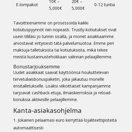
10€ –
20€ –
E-lompakot
0-12 tuntia
5,000€
5,000€
Tavoitteenamme on prosessoida kaikki
kotiutuspyynnöt niin nopeasti. Trustly-kotiutukset ovat
usein tililläsi jo tunnin sisällä, ja monet asiakkaamme
arvostavat erityisesti tätä palvelumuotoa. Emme peri
maksuja talletuksista tai kotiutuksista, mikä tekee
meistä kustannustehokkaan valinnan pelaajillemme.
Bonustarjouksemme
Uudet asiakkaat saavat käyttöönsä houkuttelevan
tervetuliaisbonus­paketin, joka jakautuu monelle
ensitalletukselle. Lisäksi viikoittaiset kampanjamme
tarjoavat cashback-etuja, ilmaiskierroksia ja reload-
bonuksia aktiivisille pelaajillemme.
Kanta-asiakasohjelma
Jokainen pelaamasi euro kerryttää lojaliteettipisteitä
automaattisesti