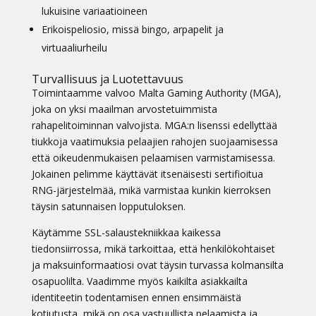
lukuisine variaatioineen
Erikoispeliosio, missä bingo, arpapelit ja
virtuaaliurheilu
Turvallisuus ja Luotettavuus
Toimintaamme valvoo Malta Gaming Authority (MGA),
joka on yksi maailman arvostetuimmista
rahapelitoiminnan valvojista. MGA:n lisenssi edellyttää
tiukkoja vaatimuksia pelaajien rahojen suojaamisessa
että oikeudenmukaisen pelaamisen varmistamisessa.
Jokainen pelimme käyttävät itsenäisesti sertifioitua
RNG-järjestelmää, mikä varmistaa kunkin kierroksen
täysin satunnaisen lopputuloksen.
Käytämme SSL-salaustekniikkaa kaikessa
tiedonsiirrossa, mikä tarkoittaa, että henkilökohtaiset
ja maksuinformaatiosi ovat täysin turvassa kolmansilta
osapuolilta. Vaadimme myös kaikilta asiakkailta
identiteetin todentamisen ennen ensimmäistä
kotiutusta, mikä on osa vastuullista pelaamista ja