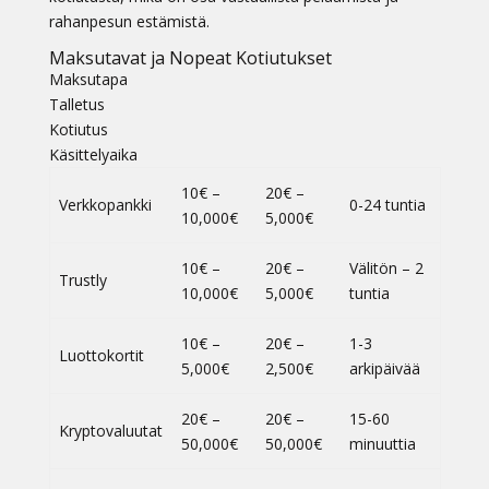
rahanpesun estämistä.
Maksutavat ja Nopeat Kotiutukset
Maksutapa
Talletus
Kotiutus
Käsittelyaika
10€ –
20€ –
Verkkopankki
0-24 tuntia
10,000€
5,000€
10€ –
20€ –
Välitön – 2
Trustly
10,000€
5,000€
tuntia
10€ –
20€ –
1-3
Luottokortit
5,000€
2,500€
arkipäivää
20€ –
20€ –
15-60
Kryptovaluutat
50,000€
50,000€
minuuttia