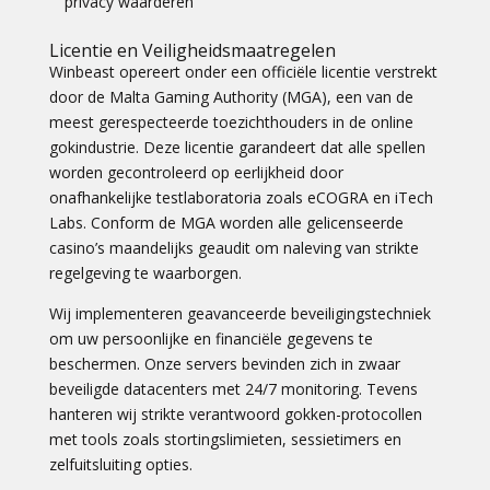
privacy waarderen
Licentie en Veiligheidsmaatregelen
Winbeast opereert onder een officiële licentie verstrekt
door de Malta Gaming Authority (MGA), een van de
meest gerespecteerde toezichthouders in de online
gokindustrie. Deze licentie garandeert dat alle spellen
worden gecontroleerd op eerlijkheid door
onafhankelijke testlaboratoria zoals eCOGRA en iTech
Labs. Conform de MGA worden alle gelicenseerde
casino’s maandelijks geaudit om naleving van strikte
regelgeving te waarborgen.
Wij implementeren geavanceerde beveiligingstechniek
om uw persoonlijke en financiële gegevens te
beschermen. Onze servers bevinden zich in zwaar
beveiligde datacenters met 24/7 monitoring. Tevens
hanteren wij strikte verantwoord gokken-protocollen
met tools zoals stortingslimieten, sessietimers en
zelfuitsluiting opties.