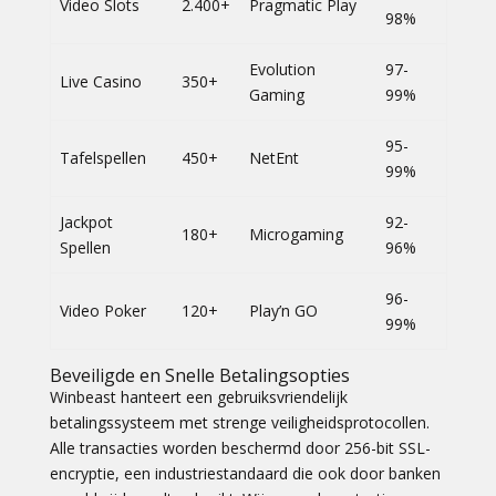
Video Slots
2.400+
Pragmatic Play
98%
Evolution
97-
Live Casino
350+
Gaming
99%
95-
Tafelspellen
450+
NetEnt
99%
Jackpot
92-
180+
Microgaming
Spellen
96%
96-
Video Poker
120+
Play’n GO
99%
Beveiligde en Snelle Betalingsopties
Winbeast hanteert een gebruiksvriendelijk
betalingssysteem met strenge veiligheidsprotocollen.
Alle transacties worden beschermd door 256-bit SSL-
encryptie, een industriestandaard die ook door banken