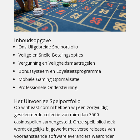
Inhoudsopgave
Ons Uitgebreide Spelportfolio
Veilige en Snelle Betalingsopties
Vergunning en Veiligheidsmaatregelen
Bonussysteem en Loyaliteitsprogramma
Mobiele Gaming Optimalisatie
Professionele Ondersteuning
Het Uitvoerige Spelportfolio
Op
winbeast.com.nl
hebben wij een zorgvuldig
geselecteerde collectie van ruim dan 3500
casinospellen samengesteld. Onze spelbibliotheek
wordt dagelijks bijgewerkt met verse releases van
vooraanstaande softwareleveranciers waaronder