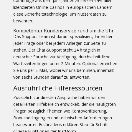
Cambridge aus dem Jahr Jahr 2023 setzen 94% aller
lizenzierten Online-Casinos in europäischen Ländern
diese Sicherheitstechnologie, um Nutzerdaten zu
bewahren.
Kompetenter Kundenservice rund um die Uhr
Das Support-Team ist darauf spezialisiert, Ihnen bei
jeder Frage oder bei jedem Anliegen zur Seite zu
stehen. Der Chat-Support steht 24 h täglich in
deutscher Sprache zur Verfügung, durchschnittliche
Wartezeiten liegen unter 2 Minuten. Optional erreichen
Sie uns per E-Mail, wobei wir uns bemühen, innerhalb
von sechs Stunden darauf zu antworten.
Ausführliche Hilferessourcen
Zusätzlich zur direkten Ansprache haben wir den
detaillierten Hilfebereich entwickelt, der die häufigsten
Fragen bezüglich Themen wie Kontoverifizierung,
Bonusbedingungen und technischen Anforderungen
beantwortet. Erklärvideos erklären Step für Schritt
diverse Funktionen der Plattform.