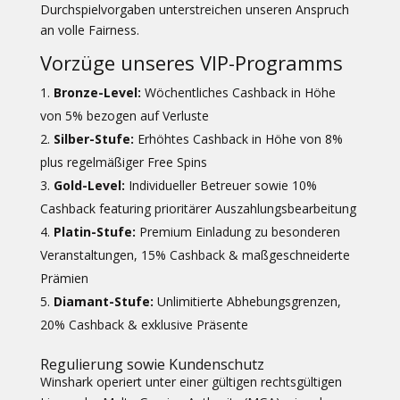
Durchspielvorgaben unterstreichen unseren Anspruch
an volle Fairness.
Vorzüge unseres VIP-Programms
Bronze-Level:
Wöchentliches Cashback in Höhe
von 5% bezogen auf Verluste
Silber-Stufe:
Erhöhtes Cashback in Höhe von 8%
plus regelmäßiger Free Spins
Gold-Level:
Individueller Betreuer sowie 10%
Cashback featuring prioritärer Auszahlungsbearbeitung
Platin-Stufe:
Premium Einladung zu besonderen
Veranstaltungen, 15% Cashback & maßgeschneiderte
Prämien
Diamant-Stufe:
Unlimitierte Abhebungsgrenzen,
20% Cashback & exklusive Präsente
Regulierung sowie Kundenschutz
Winshark operiert unter einer gültigen rechtsgültigen