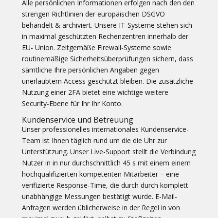
Alle persönlichen Informationen erfolgen nach den den
strengen Richtlinien der europäischen DSGVO
behandelt & archiviert. Unsere IT-Systeme stehen sich
in maximal geschützten Rechenzentren innerhalb der
EU- Union. Zeitgemäße Firewall-Systeme sowie
routinemäßige Sicherheitsüberprüfungen sichern, dass
sämtliche Ihre persönlichen Angaben gegen
unerlaubtem Access geschützt bleiben. Die zusätzliche
Nutzung einer 2FA bietet eine wichtige weitere
Security-Ebene für Ihr Ihr Konto.
Kundenservice und Betreuung
Unser professionelles internationales Kundenservice-
Team ist Ihnen täglich rund um die die Uhr zur
Unterstützung. Unser Live-Support stellt die Verbindung
Nutzer in in nur durchschnittlich 45 s mit einem einem
hochqualifizierten kompetenten Mitarbeiter – eine
verifizierte Response-Time, die durch durch komplett
unabhängige Messungen bestätigt wurde. E-Mail-
Anfragen werden üblicherweise in der Regel in von