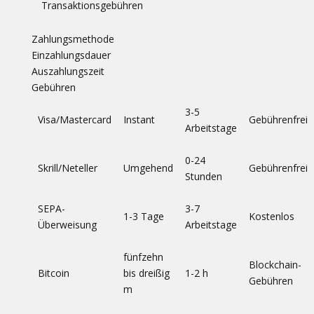
Transaktionsgebühren
Zahlungsmethode
Einzahlungsdauer
Auszahlungszeit
Gebühren
3-5
Visa/Mastercard
Instant
Gebührenfrei
Arbeitstage
0-24
Skrill/Neteller
Umgehend
Gebührenfrei
Stunden
SEPA-
3-7
1-3 Tage
Kostenlos
Überweisung
Arbeitstage
fünfzehn
Blockchain-
Bitcoin
bis dreißig
1-2 h
Gebühren
m