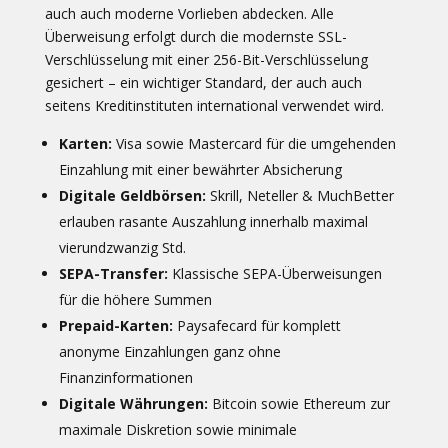
auch auch moderne Vorlieben abdecken. Alle
Überweisung erfolgt durch die modernste SSL-
Verschlüsselung mit einer 256-Bit-Verschlüsselung
gesichert – ein wichtiger Standard, der auch auch
seitens Kreditinstituten international verwendet wird.
Karten:
Visa sowie Mastercard für die umgehenden
Einzahlung mit einer bewährter Absicherung
Digitale Geldbörsen:
Skrill, Neteller & MuchBetter
erlauben rasante Auszahlung innerhalb maximal
vierundzwanzig Std.
SEPA-Transfer:
Klassische SEPA-Überweisungen
für die höhere Summen
Prepaid-Karten:
Paysafecard für komplett
anonyme Einzahlungen ganz ohne
Finanzinformationen
Digitale Währungen:
Bitcoin sowie Ethereum zur
maximale Diskretion sowie minimale