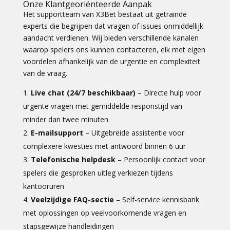
Onze Klantgeoriënteerde Aanpak
Het supportteam van X3Bet bestaat uit getrainde
experts die begrijpen dat vragen of issues onmiddellijk
aandacht verdienen. Wij bieden verschillende kanalen
waarop spelers ons kunnen contacteren, elk met eigen
voordelen afhankelijk van de urgentie en complexiteit
van de vraag.
Live chat (24/7 beschikbaar)
– Directe hulp voor
urgente vragen met gemiddelde responstijd van
minder dan twee minuten
E-mailsupport
– Uitgebreide assistentie voor
complexere kwesties met antwoord binnen 6 uur
Telefonische helpdesk
– Persoonlijk contact voor
spelers die gesproken uitleg verkiezen tijdens
kantooruren
Veelzijdige FAQ-sectie
– Self-service kennisbank
met oplossingen op veelvoorkomende vragen en
stapsgewijze handleidingen