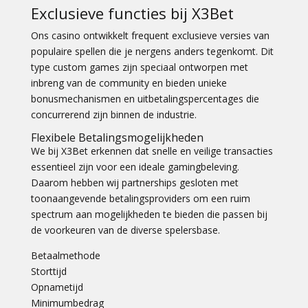
Exclusieve functies bij X3Bet
Ons casino ontwikkelt frequent exclusieve versies van
populaire spellen die je nergens anders tegenkomt. Dit
type custom games zijn speciaal ontworpen met
inbreng van de community en bieden unieke
bonusmechanismen en uitbetalingspercentages die
concurrerend zijn binnen de industrie.
Flexibele Betalingsmogelijkheden
We bij X3Bet erkennen dat snelle en veilige transacties
essentieel zijn voor een ideale gamingbeleving.
Daarom hebben wij partnerships gesloten met
toonaangevende betalingsproviders om een ruim
spectrum aan mogelijkheden te bieden die passen bij
de voorkeuren van de diverse spelersbase.
Betaalmethode
Storttijd
Opnametijd
Minimumbedrag