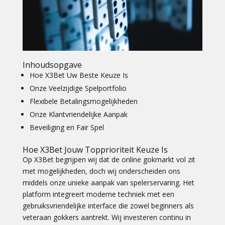
Inhoudsopgave
Hoe X3Bet Uw Beste Keuze Is
Onze Veelzijdige Spelportfolio
Flexibele Betalingsmogelijkheden
Onze Klantvriendelijke Aanpak
Beveiliging en Fair Spel
Hoe X3Bet Jouw Topprioriteit Keuze Is
Op X3Bet begrijpen wij dat de online gokmarkt vol zit
met mogelijkheden, doch wij onderscheiden ons
middels onze unieke aanpak van spelerservaring. Het
platform integreert moderne techniek met een
gebruiksvriendelijke interface die zowel beginners als
veteraan gokkers aantrekt. Wij investeren continu in