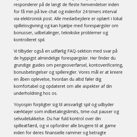
responderer på de langt de fleste henvendelser inden
for få min på live-chat og indenfor 24 timers interval
via elektronisk post. Alle medarbejdere er oplært i lokal
spillelovgivning og kan hjælpe med forespørgsler om
bonusser, udbetalinger, teknikske problemer og
kontrolleret spil.
Vi tilbyder også en udførlig FAQ-sektion med svar på
de hyppigst almindelige forespørgsler. Her finder du
grundige guides om pengeoverførsel, kontoverificering,
bonusbetingelser og spilleregler. Vores mål er at kreere
en åben oplevelse, hvordan du altid føler dig
komfortabel og opdateret om alle aspekter af din
underholdning hos os.
Yoyospin forpligter sig til ansvarligt spil og udbyder
værktøjer som indbetalingslimits, time-out pauser og
selvudelukkelse. Du har fuld kontrol over din
spilleatfærd, og vi opfordrer alle brugere til at game
inden for deres finansielle rammer og betragte