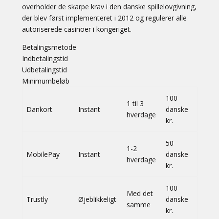
overholder de skarpe krav i den danske spillelovgivning,
der blev først implementeret i 2012 og regulerer alle
autoriserede casinoer i kongeriget.
Betalingsmetode
Indbetalingstid
Udbetalingstid
Minimumbeløb
100
1 til 3
Dankort
Instant
danske
hverdage
kr.
50
1-2
MobilePay
Instant
danske
hverdage
kr.
100
Med det
Trustly
Øjeblikkeligt
danske
samme
kr.