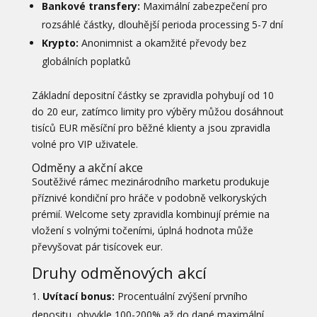
Bankové transfery:
Maximální zabezpečení pro
rozsáhlé částky, dlouhější perioda processing 5-7 dní
Krypto:
Anonimnist a okamžité převody bez
globálních poplatků
Základní depositní částky se zpravidla pohybují od 10
do 20 eur, zatímco limity pro výběry můžou dosáhnout
tisíců EUR měsíční pro běžné klienty a jsou zpravidla
volné pro VIP uživatele.
Odměny a akční akce
Soutěživé rámec mezinárodního marketu produkuje
příznivé kondiční pro hráče v podobně velkoryských
prémií. Welcome sety zpravidla kombinují prémie na
vložení s volnými točeními, úplná hodnota může
převyšovat pár tisícovek eur.
Druhy odměnových akcí
Uvítací bonus:
Procentuální zvýšení prvního
depositu, obvykle 100-200% až do dané maximální