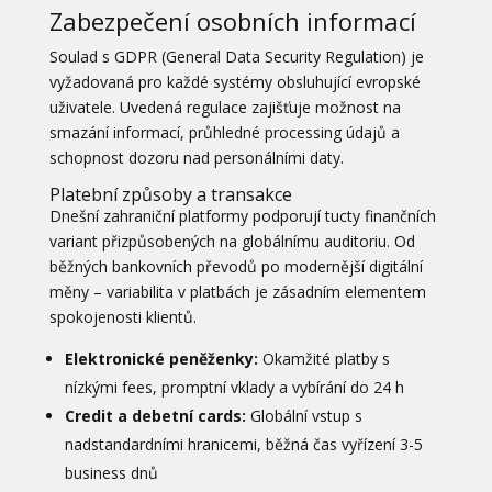
Zabezpečení osobních informací
Soulad s GDPR (General Data Security Regulation) je
vyžadovaná pro každé systémy obsluhující evropské
uživatele. Uvedená regulace zajišťuje možnost na
smazání informací, průhledné processing údajů a
schopnost dozoru nad personálními daty.
Platební způsoby a transakce
Dnešní zahraniční platformy podporují tucty finančních
variant přizpůsobených na globálnímu auditoriu. Od
běžných bankovních převodů po modernější digitální
měny – variabilita v platbách je zásadním elementem
spokojenosti klientů.
Elektronické peněženky:
Okamžité platby s
nízkými fees, promptní vklady a vybírání do 24 h
Credit a debetní cards:
Globální vstup s
nadstandardními hranicemi, běžná čas vyřízení 3-5
business dnů