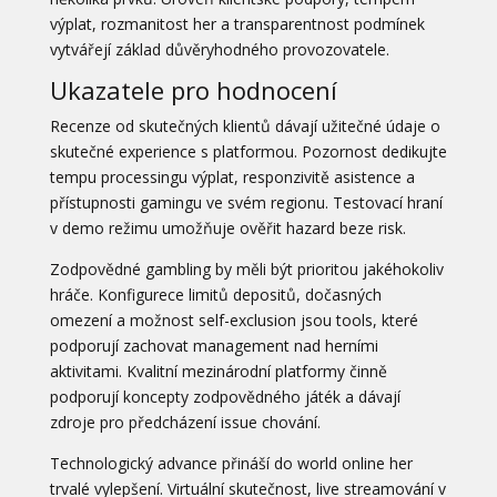
výplat, rozmanitost her a transparentnost podmínek
vytvářejí základ důvěryhodného provozovatele.
Ukazatele pro hodnocení
Recenze od skutečných klientů dávají užitečné údaje o
skutečné experience s platformou. Pozornost dedikujte
tempu processingu výplat, responzivitě asistence a
přístupnosti gamingu ve svém regionu. Testovací hraní
v demo režimu umožňuje ověřit hazard beze risk.
Zodpovědné gambling by měli být prioritou jakéhokoliv
hráče. Konfigurece limitů depositů, dočasných
omezení a možnost self-exclusion jsou tools, které
podporují zachovat management nad herními
aktivitami. Kvalitní mezinárodní platformy činně
podporují koncepty zodpovědného játék a dávají
zdroje pro předcházení issue chování.
Technologický advance přináší do world online her
trvalé vylepšení. Virtuální skutečnost, live streamování v